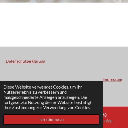
Datenschutzerklärung
Impressum
© 2022 - 2026 EIGELSREITER.ORG
Diese Website verwendet Cookies, um Ihr
Nutzererlebnis zu verbessern und
Mit Unterstützung von
Webador
maßgeschneiderte Anzeigen anzuzeigen. Die
fortgesetzte Nutzung dieser Website bestätigt
Ihre Zustimmung zur Verwendung von Cookies.
Ich stimme zu
E-Mail
Telefon
WhatsApp