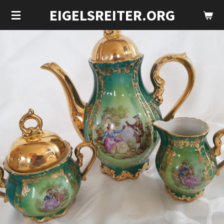
EIGELSREITER.ORG
Zum
Hauptinhalt
springen