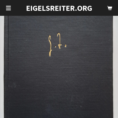
EIGELSREITER.ORG
Zum
Hauptinhalt
springen