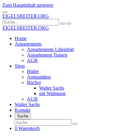
Zum Hauptinhalt springen
EIGELSREITER.ORG
EIGELSREITER.ORG
Home
Appartements
Appartements Lilienfeld
Appartement Traisen
AGB
Shop
Bilder
Antiquitäten
Bücher
Walter Sachs
mit Widmung
AGB
Walter Sachs
Kontakt
Suche
0
Warenkorb